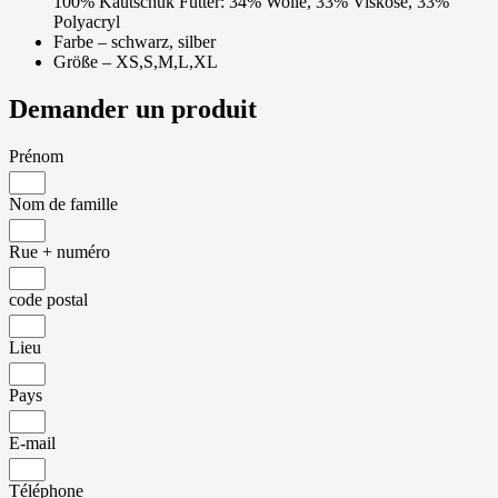
100% Kautschuk Futter: 34% Wolle, 33% Viskose, 33%
Polyacryl
Farbe – schwarz, silber
Größe – XS,S,M,L,XL
Demander un produit
Prénom
Nom de famille
Rue + numéro
code postal
Lieu
Pays
E-mail
Téléphone